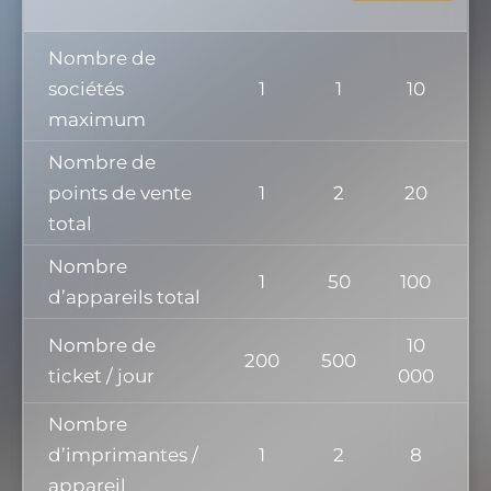
Nombre de
sociétés
1
1
10
maximum
Nombre de
points de vente
1
2
20
total
Nombre
1
50
100
d’appareils total
Nombre de
10
200
500
ticket / jour
000
Nombre
d’imprimantes /
1
2
8
appareil