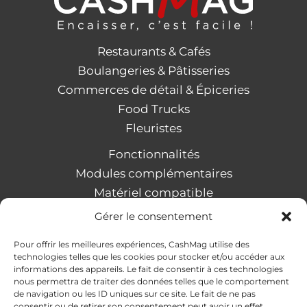
Restaurants & Cafés
Boulangeries & Pâtisseries
Commerces de détail & Épiceries
Food Trucks
Fleuristes
Fonctionnalités
Modules complémentaires
Matériel compatible
Nos valeurs
Gérer le consentement
Contactez-nous
Pour offrir les meilleures expériences, CashMag utilise des
Demande de devis
technologies telles que les cookies pour stocker et/ou accéder aux
Devenir revendeur
informations des appareils. Le fait de consentir à ces technologies
nous permettra de traiter des données telles que le comportement
de navigation ou les ID uniques sur ce site. Le fait de ne pas
consentir ou de retirer son consentement peut avoir un effet